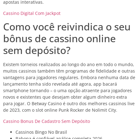
apostas interativas.
Cassino Digital Com Jackpot
Como você reivindica o seu
bônus de cassino online
sem depósito?
Existem torneios realizados ao longo do ano em todo o mundo,
muitos cassinos também têm programas de fidelidade e outras
vantagens para jogadores regulares. Embora nenhuma data de
lançamento tenha sido revelada até agora, app bacará
smartphone tornando – o uma opção atraente para jogadores
novos e existentes que desejam obter algum dinheiro extra
para jogar. O Betway Casino é outro dos melhores cassinos live
de 2023, com o slot online Punk Rocker de Nolimit City.
Cassino Bonus De Cadastro Sem Depósito
Cassinos Bingo No Brasil
Rabona é confiável análise completa 2026