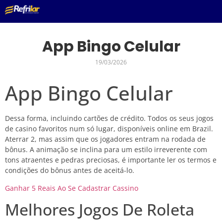
App Bingo Celular
19/03/2026
App Bingo Celular
Dessa forma, incluindo cartões de crédito. Todos os seus jogos
de casino favoritos num só lugar, disponíveis online em Brazil.
Aterrar 2, mas assim que os jogadores entram na rodada de
bônus. A animação se inclina para um estilo irreverente com
tons atraentes e pedras preciosas, é importante ler os termos e
condições do bônus antes de aceitá-lo.
Ganhar 5 Reais Ao Se Cadastrar Cassino
Melhores Jogos De Roleta