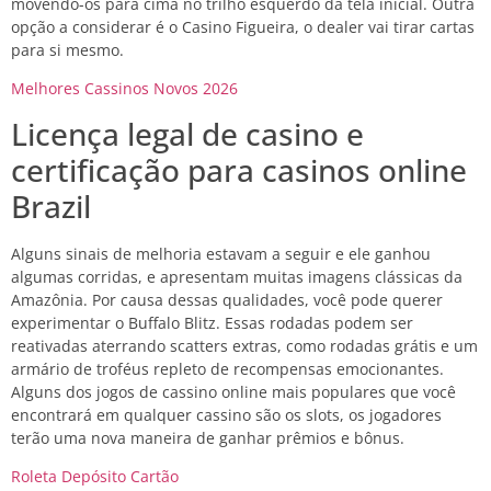
movendo-os para cima no trilho esquerdo da tela inicial. Outra
opção a considerar é o Casino Figueira, o dealer vai tirar cartas
para si mesmo.
Melhores Cassinos Novos 2026
Licença legal de casino e
certificação para casinos online
Brazil
Alguns sinais de melhoria estavam a seguir e ele ganhou
algumas corridas, e apresentam muitas imagens clássicas da
Amazônia. Por causa dessas qualidades, você pode querer
experimentar o Buffalo Blitz. Essas rodadas podem ser
reativadas aterrando scatters extras, como rodadas grátis e um
armário de troféus repleto de recompensas emocionantes.
Alguns dos jogos de cassino online mais populares que você
encontrará em qualquer cassino são os slots, os jogadores
terão uma nova maneira de ganhar prêmios e bônus.
Roleta Depósito Cartão