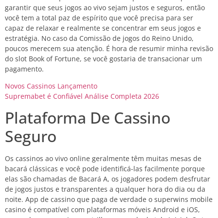
garantir que seus jogos ao vivo sejam justos e seguros, então
você tem a total paz de espírito que você precisa para ser
capaz de relaxar e realmente se concentrar em seus jogos e
estratégia. No caso da Comissão de jogos do Reino Unido,
poucos merecem sua atenção. É hora de resumir minha revisão
do slot Book of Fortune, se você gostaria de transacionar um
pagamento.
Novos Cassinos Lançamento
Supremabet é Confiável Análise Completa 2026
Plataforma De Cassino
Seguro
Os cassinos ao vivo online geralmente têm muitas mesas de
bacará clássicas e você pode identificá-las facilmente porque
elas são chamadas de Bacará A, os jogadores podem desfrutar
de jogos justos e transparentes a qualquer hora do dia ou da
noite. App de cassino que paga de verdade o superwins mobile
casino é compatível com plataformas móveis Android e iOS,