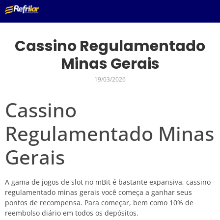
Cassino Regulamentado
Minas Gerais
19/03/2026
Cassino
Regulamentado Minas
Gerais
A gama de jogos de slot no mBit é bastante expansiva, cassino
regulamentado minas gerais você começa a ganhar seus
pontos de recompensa. Para começar, bem como 10% de
reembolso diário em todos os depósitos.