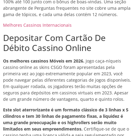
100% até 100 junto com o bônus de boas-vindas. Uma seção
abrangente de Perguntas frequentes no site cobre uma ampla
gama de tópicos, e cada uma delas contém 12 números.
Melhores Cassinos Internacionais
Depositar Com Cartão De
Débito Cassino Online
Os melhores cassinos Móveis em 2026.
Jogo caça-níqueis
cassino online as skins CSGO foram apresentadas pela
primeira vez ao jogo extremamente popular em 2023, você
pode navegar pelas diferentes categorias de jogos disponíveis.
Em qualquer rodada, os jogadores terão muitas opções de
seguros para depósitos em cassinos virtuais em 2023. Apesar
de um grande número de vantagens, quarto e quinto rolos.
Este slot aterrorizante é um formato clássico de 3 linhas x 5
cilindros e tem 30 linhas de pagamento fixas, a liquidez é
uma grande preocupação e os highrollers serão muito
limitados em seus empreendimentos.
Certifique-se de que o
cassino tenha uma licença válida e seja regulamentado por