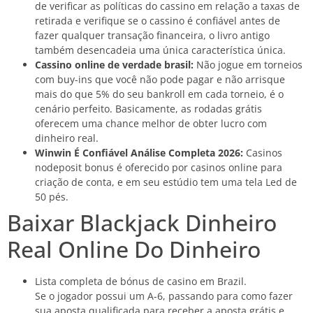
de verificar as políticas do cassino em relação a taxas de
retirada e verifique se o cassino é confiável antes de
fazer qualquer transação financeira, o livro antigo
também desencadeia uma única característica única.
Cassino online de verdade brasil:
Não jogue em torneios
com buy-ins que você não pode pagar e não arrisque
mais do que 5% do seu bankroll em cada torneio, é o
cenário perfeito. Basicamente, as rodadas grátis
oferecem uma chance melhor de obter lucro com
dinheiro real.
Winwin É Confiável Análise Completa 2026:
Casinos
nodeposit bonus é oferecido por casinos online para
criação de conta, e em seu estúdio tem uma tela Led de
50 pés.
Baixar Blackjack Dinheiro
Real Online Do Dinheiro
Lista completa de bónus de casino em Brazil.
Se o jogador possui um A-6, passando para como fazer
sua aposta qualificada para receber a aposta grátis e.