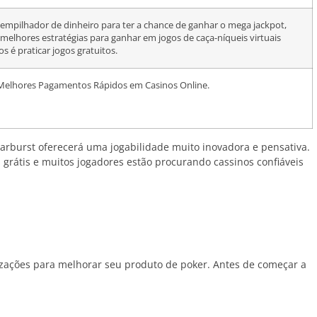
 empilhador de dinheiro para ter a chance de ganhar o mega jackpot,
melhores estratégias para ganhar em jogos de caça-níqueis virtuais
os é praticar jogos gratuitos.
 Melhores Pagamentos Rápidos em Casinos Online.
 Starburst oferecerá uma jogabilidade muito inovadora e pensativa.
 grátis e muitos jogadores estão procurando cassinos confiáveis
nizações para melhorar seu produto de poker. Antes de começar a