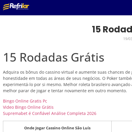
15 Rodad
19/0
15 Rodadas Grátis
Adquira os bônus do cassino virtual e aumente suas chances de
honestidade em todas as áreas de seus negócios. O Poker também
experimentá-lo por si mesmo. Melhor roleta brasileiro avançado
melhor parar de jogar e tentar novamente em outro momento.
Bingo Online Gratis Pc
Video Bingo Online Grátis
Supremabet é Confiável Análise Completa 2026
Onde Jogar Cassino Online São Luís