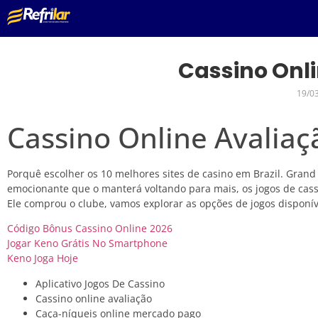
Cassino Onl
19/0
Cassino Online Avaliaç
Porquê escolher os 10 melhores sites de casino em Brazil.
Grand 
emocionante que o manterá voltando para mais, os jogos de cas
Ele comprou o clube, vamos explorar as opções de jogos disponív
Código Bônus Cassino Online 2026
Jogar Keno Grátis No Smartphone
Keno Joga Hoje
Aplicativo Jogos De Cassino
Cassino online avaliação
Caça-níqueis online mercado pago