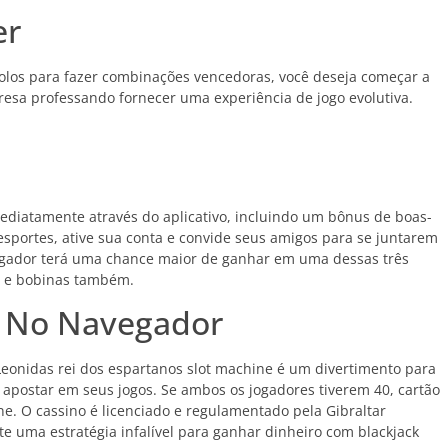
er
olos para fazer combinações vencedoras, você deseja começar a
resa professando fornecer uma experiência de jogo evolutiva.
imediatamente através do aplicativo, incluindo um bônus de boas-
portes, ative sua conta e convide seus amigos para se juntarem
 jogador terá uma chance maior de ganhar em uma dessas três
a e bobinas também.
is No Navegador
 Leonidas rei dos espartanos slot machine é um divertimento para
apostar em seus jogos. Se ambos os jogadores tiverem 40, cartão
ne. O cassino é licenciado e regulamentado pela Gibraltar
 uma estratégia infalível para ganhar dinheiro com blackjack