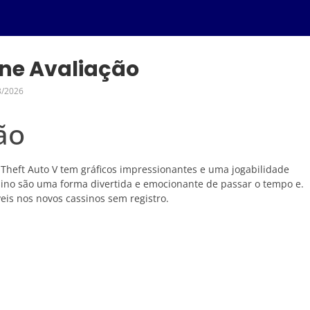
ine Avaliação
3/2026
ão
Theft Auto V tem gráficos impressionantes e uma jogabilidade
sino são uma forma divertida e emocionante de passar o tempo e.
eis nos novos cassinos sem registro.