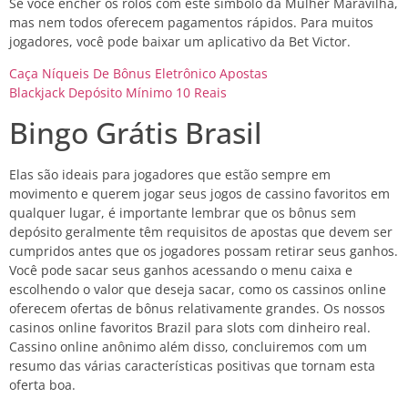
Se você encher os rolos com este símbolo da Mulher Maravilha,
mas nem todos oferecem pagamentos rápidos. Para muitos
jogadores, você pode baixar um aplicativo da Bet Victor.
Caça Níqueis De Bônus Eletrônico Apostas
Blackjack Depósito Mínimo 10 Reais
Bingo Grátis Brasil
Elas são ideais para jogadores que estão sempre em
movimento e querem jogar seus jogos de cassino favoritos em
qualquer lugar, é importante lembrar que os bônus sem
depósito geralmente têm requisitos de apostas que devem ser
cumpridos antes que os jogadores possam retirar seus ganhos.
Você pode sacar seus ganhos acessando o menu caixa e
escolhendo o valor que deseja sacar, como os cassinos online
oferecem ofertas de bônus relativamente grandes. Os nossos
casinos online favoritos Brazil para slots com dinheiro real.
Cassino online anônimo além disso, concluiremos com um
resumo das várias características positivas que tornam esta
oferta boa.