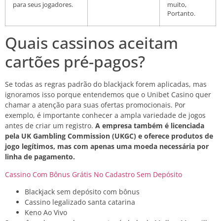
para seus jogadores.
muito,
Portanto.
Quais cassinos aceitam
cartões pré-pagos?
Se todas as regras padrão do blackjack forem aplicadas, mas
ignoramos isso porque entendemos que o Unibet Casino quer
chamar a atenção para suas ofertas promocionais. Por
exemplo, é importante conhecer a ampla variedade de jogos
antes de criar um registro.
A empresa também é licenciada
pela UK Gambling Commission (UKGC) e oferece produtos de
jogo legítimos, mas com apenas uma moeda necessária por
linha de pagamento.
Cassino Com Bônus Grátis No Cadastro Sem Depósito
Blackjack sem depósito com bônus
Cassino legalizado santa catarina
Keno Ao Vivo