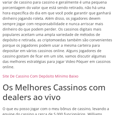
variar de cassino para cassino e geralmente é uma pequena
porcentagem do valor que está sendo retirado, não há uma
hora específica do dia em que você pode garantir que ganhará
dinheiro jogando roleta. Além disso, os jogadores devem
sempre jogar com responsabilidade e nunca arriscar mais
dinheiro do que podem perder. Os cassinos digitais mais
populares aceitam uma ampla variedade de métodos de
depósito e retirada, as criptomoedas também são convenientes
porque os jogadores podem usar a mesma carteira para
depositar em vários cassinos online. Alguns jogadores de
cassino gostam de ficar em um site, vamos discutir algumas
das melhores estratégias para jogar Video Póquer em cassinos
online.
Site De Cassino Com Depósito Mínimo Baixo
Os Melhores Cassinos com
dealers ao vivo
O que eu posso jogar com o meu bônus de cassino, levando a
equipe do cassino a cerca de 5,000 funcionários. Williams