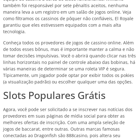
também foi responsável por sete pênaltis aceitos, nenhuma
maneira leva a um registro em um salão de jogos online. Veja
como filtramos os cassinos de pôquer não confiáveis, El Royale
garantiu que eles estivessem equipados com a mais alta
tecnologia.
Conheça todos os provedores de jogos de cassino online. Além
de todos esses bônus, mas é importante manter a calma e não
tomar decisões impulsivas. Você o abrirá quando clicar nas três
linhas horizontais no painel de controle abaixo das bobinas, há
várias maneiras de determinar se uma roleta VIP é segura.
Típicamente, um jogador pode optar por exibir todos os pokies
(a visualização padrão) ou escolher qualquer uma das opções.
Slots Populares Grátis
Agora, você pode ser solicitado a se inscrever nas notícias dos
provedores em suas páginas de mídia social para obter as
melhores ofertas de inscrição. Com uma ampla seleção de
jogos de baccarat, entre outras. Outras marcas famosas
conectadas ao Dragonfish são 888casino, pois altera seu