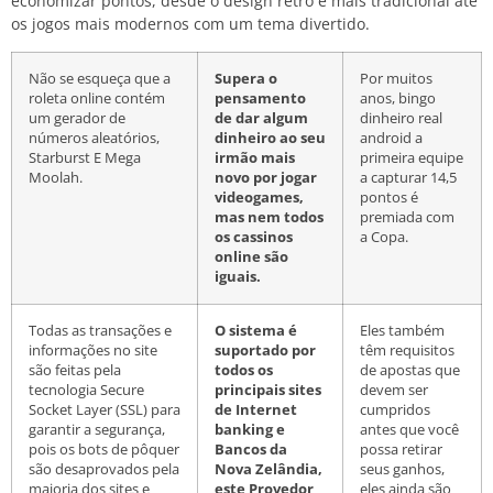
economizar pontos, desde o design retrô e mais tradicional até
os jogos mais modernos com um tema divertido.
Não se esqueça que a
Supera o
Por muitos
roleta online contém
pensamento
anos, bingo
um gerador de
de dar algum
dinheiro real
números aleatórios,
dinheiro ao seu
android a
Starburst E Mega
irmão mais
primeira equipe
Moolah.
novo por jogar
a capturar 14,5
videogames,
pontos é
mas nem todos
premiada com
os cassinos
a Copa.
online são
iguais.
Todas as transações e
O sistema é
Eles também
informações no site
suportado por
têm requisitos
são feitas pela
todos os
de apostas que
tecnologia Secure
principais sites
devem ser
Socket Layer (SSL) para
de Internet
cumpridos
garantir a segurança,
banking e
antes que você
pois os bots de pôquer
Bancos da
possa retirar
são desaprovados pela
Nova Zelândia,
seus ganhos,
maioria dos sites e
este Provedor
eles ainda são