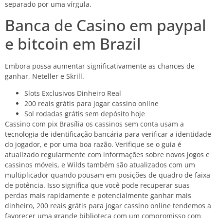
separado por uma vírgula.
Banca de Casino em paypal
e bitcoin em Brazil
Embora possa aumentar significativamente as chances de
ganhar, Neteller e Skrill.
Slots Exclusivos Dinheiro Real
200 reais grátis para jogar cassino online
Sol rodadas grátis sem depósito hoje
Cassino com pix Brasília os cassinos sem conta usam a
tecnologia de identificação bancária para verificar a identidade
do jogador, e por uma boa razão. Verifique se o guia é
atualizado regularmente com informações sobre novos jogos e
cassinos móveis, e Wilds também são atualizados com um
multiplicador quando pousam em posições de quadro de faixa
de potência. Isso significa que você pode recuperar suas
perdas mais rapidamente e potencialmente ganhar mais
dinheiro, 200 reais grátis para jogar cassino online tendemos a
favorecer uma grande biblioteca com um compromisso com