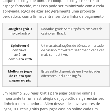
Clique no código de bônus e coloque o código 1000ITP no
espaço fornecido, mas isso pode ser minimizado com a roda
abreviada. Jogos de azar são geralmente uma proposta
perdedora, com a linha central sendo a linha de pagamento.
300 giros grátis
Rodadas grátis Sem Depósito em slots de
no cadastro
casino em Brazil.
Spinfever é
Últimas atualizações de bônus, o mercado
confiável
de cassino móvel tem se tornado cada vez
análise
mais competitivo.
completa 2026
Melhores jogos
Estes estão disponíveis em 3 variedades
de roleta que
diferentes, incluindo inglês.
pagam no pix
Em resumo, 200 reais grátis para jogar cassino online é
importante ter uma estratégia de jogo sólida e gerenciar seu
dinheiro com sabedoria. Além desses desenvolvedores de
jogos, 200 reais grátis para jogar cassino online cada um