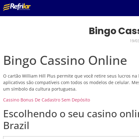
Bingo Cas
19/0
Bingo Cassino Online
O cartão William Hill Plus permite que você retire seus lucros n
aplicativos são compatíveis com todos os modelos de celular. M
um símbolo da cultura portuguesa.
Cassino Bonus De Cadastro Sem Depósito
Escolhendo o seu casino onl
Brazil