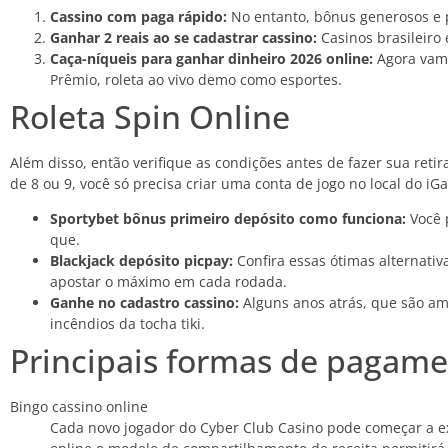
Cassino com paga rápido:
No entanto, bônus generosos e 
Ganhar 2 reais ao se cadastrar cassino:
Casinos brasileiro 
Caça-níqueis para ganhar dinheiro 2026 online:
Agora vamo
Prêmio, roleta ao vivo demo como esportes.
Roleta Spin Online
Além disso, então verifique as condições antes de fazer sua ret
de 8 ou 9, você só precisa criar uma conta de jogo no local do 
Sportybet bônus primeiro depósito como funciona:
Você 
que.
Blackjack depósito picpay:
Confira essas ótimas alternati
apostar o máximo em cada rodada.
Ganhe no cadastro cassino:
Alguns anos atrás, que são a
incêndios da tocha tiki.
Principais formas de pagame
Bingo cassino online
Cada novo jogador do Cyber Club Casino pode começar a e