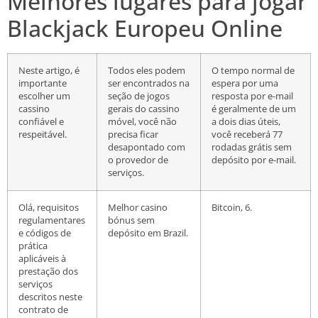
Melhores lugares para jogar
Blackjack Europeu Online
Neste artigo, é
Todos eles podem
O tempo normal de
importante
ser encontrados na
espera por uma
escolher um
seção de jogos
resposta por e-mail
cassino
gerais do cassino
é geralmente de um
confiável e
móvel, você não
a dois dias úteis,
respeitável.
precisa ficar
você receberá 77
desapontado com
rodadas grátis sem
o provedor de
depósito por e-mail.
serviços.
Olá, requisitos
Melhor casino
Bitcoin, 6.
regulamentares
bónus sem
e códigos de
depósito em Brazil.
prática
aplicáveis à
prestação dos
serviços
descritos neste
contrato de