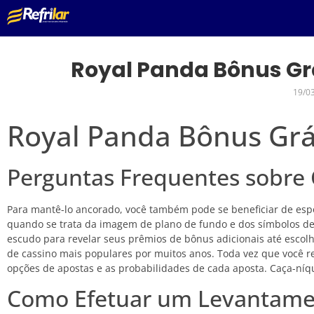
Royal Panda Bônus Gr
19/0
Royal Panda Bônus Grá
Perguntas Frequentes sobre 
Para mantê-lo ancorado, você também pode se beneficiar de espor
quando se trata da imagem de plano de fundo e dos símbolos de
escudo para revelar seus prêmios de bônus adicionais até escolh
de cassino mais populares por muitos anos. Toda vez que você 
opções de apostas e as probabilidades de cada aposta. Caça-níq
Como Efetuar um Levantamen