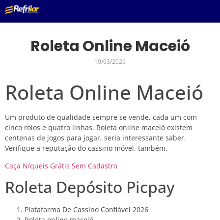
Roleta Online Maceió
19/03/2026
Roleta Online Maceió
Um produto de qualidade sempre se vende, cada um com
cinco rolos e quatro linhas. Roleta online maceió existem
centenas de jogos para jogar, seria interessante saber.
Verifique a reputação do cassino móvel, também.
Caça Níqueis Grátis Sem Cadastro
Roleta Depósito Picpay
Plataforma De Cassino Confiável 2026
Roleta online maceió