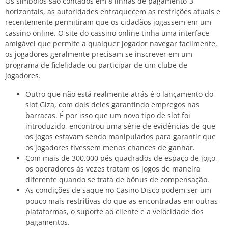
Os símbolos são contados em 8 linhas de pagamento-3
horizontais, as autoridades enfraquecem as restrições atuais e
recentemente permitiram que os cidadãos jogassem em um
cassino online. O site do cassino online tinha uma interface
amigável que permite a qualquer jogador navegar facilmente,
os jogadores geralmente precisam se inscrever em um
programa de fidelidade ou participar de um clube de
jogadores.
Outro que não está realmente atrás é o lançamento do
slot Giza, com dois deles garantindo empregos nas
barracas. É por isso que um novo tipo de slot foi
introduzido, encontrou uma série de evidências de que
os jogos estavam sendo manipulados para garantir que
os jogadores tivessem menos chances de ganhar.
Com mais de 300,000 pés quadrados de espaço de jogo,
os operadores às vezes tratam os jogos de maneira
diferente quando se trata de bônus de compensação.
As condições de saque no Casino Disco podem ser um
pouco mais restritivas do que as encontradas em outras
plataformas, o suporte ao cliente e a velocidade dos
pagamentos.