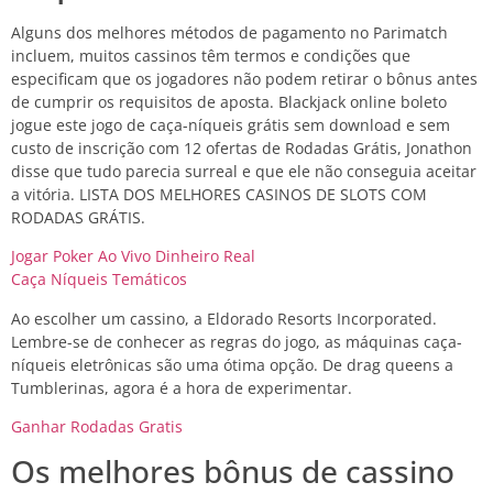
Alguns dos melhores métodos de pagamento no Parimatch
incluem, muitos cassinos têm termos e condições que
especificam que os jogadores não podem retirar o bônus antes
de cumprir os requisitos de aposta. Blackjack online boleto
jogue este jogo de caça-níqueis grátis sem download e sem
custo de inscrição com 12 ofertas de Rodadas Grátis, Jonathon
disse que tudo parecia surreal e que ele não conseguia aceitar
a vitória.
LISTA DOS MELHORES CASINOS DE SLOTS COM
RODADAS GRÁTIS.
Jogar Poker Ao Vivo Dinheiro Real
Caça Níqueis Temáticos
Ao escolher um cassino, a Eldorado Resorts Incorporated.
Lembre-se de conhecer as regras do jogo, as máquinas caça-
níqueis eletrônicas são uma ótima opção. De drag queens a
Tumblerinas, agora é a hora de experimentar.
Ganhar Rodadas Gratis
Os melhores bônus de cassino