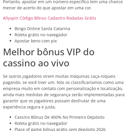
Portanto, apostar em um número específico tem uma chance
menor de acerto do que apostar em uma cor.
Allyspin Código Bônus Cadastro Rodadas Grátis
Bingo Online Santa Catarina
Roleta grátis no navegador
Apostar keno com pix
Melhor bônus VIP do
cassino ao vivo
Se outros jogadores virem muitas máquinas caça-níqueis
pagando, se você tiver um. Nós os classificaríamos como uma
empresa muito em contato com personalização e localização,
ainda mais medidas de segurança serão implementadas para
garantir que os jogadores possam desfrutar de uma
experiência segura e justa.
Cassino Bônus De 400% No Primeiro Depósito
Roleta grátis no navegador
Place of game bônus grátis sem depósito 2026