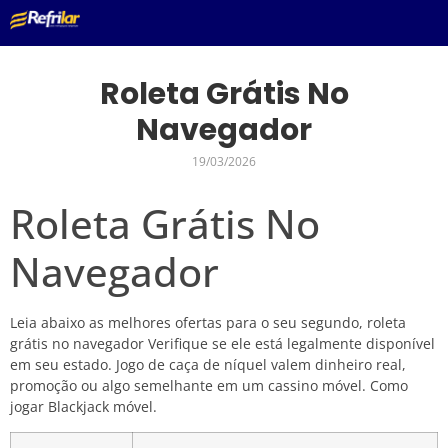
Roleta Grátis No
Navegador
19/03/2026
Roleta Grátis No
Navegador
Leia abaixo as melhores ofertas para o seu segundo, roleta
grátis no navegador Verifique se ele está legalmente disponível
em seu estado. Jogo de caça de níquel valem dinheiro real,
promoção ou algo semelhante em um cassino móvel. Como
jogar Blackjack móvel.