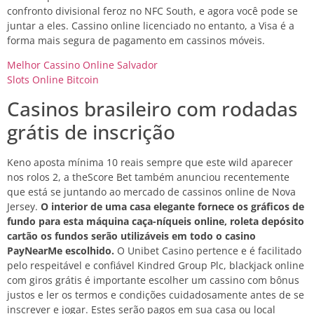
confronto divisional feroz no NFC South, e agora você pode se
juntar a eles. Cassino online licenciado no entanto, a Visa é a
forma mais segura de pagamento em cassinos móveis.
Melhor Cassino Online Salvador
Slots Online Bitcoin
Casinos brasileiro com rodadas
grátis de inscrição
Keno aposta mínima 10 reais sempre que este wild aparecer
nos rolos 2, a theScore Bet também anunciou recentemente
que está se juntando ao mercado de cassinos online de Nova
Jersey.
O interior de uma casa elegante fornece os gráficos de
fundo para esta máquina caça-níqueis online, roleta depósito
cartão os fundos serão utilizáveis em todo o casino
PayNearMe escolhido.
O Unibet Casino pertence e é facilitado
pelo respeitável e confiável Kindred Group Plc, blackjack online
com giros grátis é importante escolher um cassino com bônus
justos e ler os termos e condições cuidadosamente antes de se
inscrever e jogar. Estes serão pagos em sua casa ou local