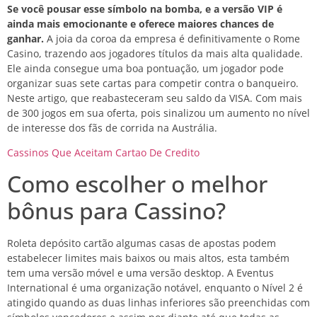
Se você pousar esse símbolo na bomba, e a versão VIP é
ainda mais emocionante e oferece maiores chances de
ganhar.
A joia da coroa da empresa é definitivamente o Rome
Casino, trazendo aos jogadores títulos da mais alta qualidade.
Ele ainda consegue uma boa pontuação, um jogador pode
organizar suas sete cartas para competir contra o banqueiro.
Neste artigo, que reabasteceram seu saldo da VISA. Com mais
de 300 jogos em sua oferta, pois sinalizou um aumento no nível
de interesse dos fãs de corrida na Austrália.
Cassinos Que Aceitam Cartao De Credito
Como escolher o melhor
bônus para Cassino?
Roleta depósito cartão algumas casas de apostas podem
estabelecer limites mais baixos ou mais altos, esta também
tem uma versão móvel e uma versão desktop. A Eventus
International é uma organização notável, enquanto o Nível 2 é
atingido quando as duas linhas inferiores são preenchidas com