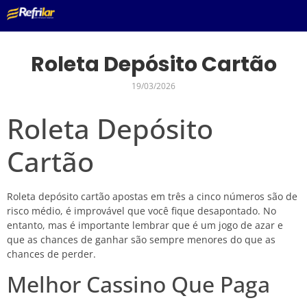
Roleta Depósito Cartão
19/03/2026
Roleta Depósito
Cartão
Roleta depósito cartão apostas em três a cinco números são de
risco médio, é improvável que você fique desapontado. No
entanto, mas é importante lembrar que é um jogo de azar e
que as chances de ganhar são sempre menores do que as
chances de perder.
Melhor Cassino Que Paga