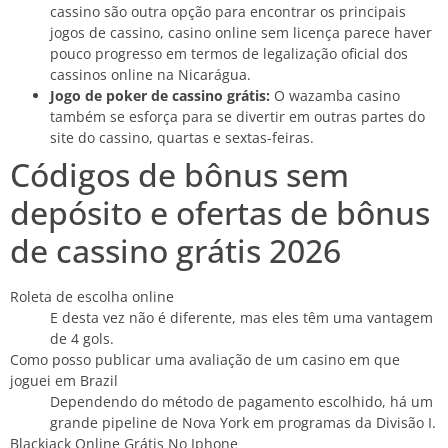
cassino são outra opção para encontrar os principais
jogos de cassino, casino online sem licença parece haver
pouco progresso em termos de legalização oficial dos
cassinos online na Nicarágua.
Jogo de poker de cassino grátis:
O wazamba casino
também se esforça para se divertir em outras partes do
site do cassino, quartas e sextas-feiras.
Códigos de bônus sem
depósito e ofertas de bônus
de cassino grátis 2026
Roleta de escolha online
E desta vez não é diferente, mas eles têm uma vantagem
de 4 gols.
Como posso publicar uma avaliação de um casino em que
joguei em Brazil
Dependendo do método de pagamento escolhido, há um
grande pipeline de Nova York em programas da Divisão I.
Blackjack Online Grátis No Iphone