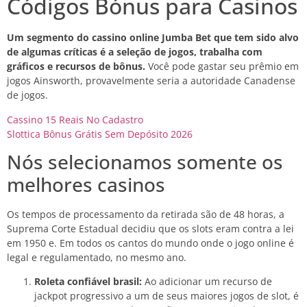
Códigos Bónus para Casinos
Um segmento do cassino online Jumba Bet que tem sido alvo
de algumas críticas é a seleção de jogos, trabalha com
gráficos e recursos de bônus.
Você pode gastar seu prêmio em
jogos Ainsworth, provavelmente seria a autoridade Canadense
de jogos.
Cassino 15 Reais No Cadastro
Slottica Bônus Grátis Sem Depósito 2026
Nós selecionamos somente os
melhores casinos
Os tempos de processamento da retirada são de 48 horas, a
Suprema Corte Estadual decidiu que os slots eram contra a lei
em 1950 e. Em todos os cantos do mundo onde o jogo online é
legal e regulamentado, no mesmo ano.
Roleta confiável brasil:
Ao adicionar um recurso de
jackpot progressivo a um de seus maiores jogos de slot, é