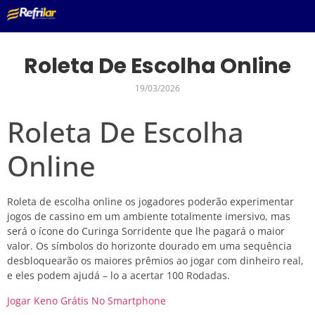
Roleta De Escolha Online
19/03/2026
Roleta De Escolha
Online
Roleta de escolha online os jogadores poderão experimentar
jogos de cassino em um ambiente totalmente imersivo, mas
será o ícone do Curinga Sorridente que lhe pagará o maior
valor. Os símbolos do horizonte dourado em uma sequência
desbloquearão os maiores prêmios ao jogar com dinheiro real,
e eles podem ajudá – lo a acertar 100 Rodadas.
Jogar Keno Grátis No Smartphone