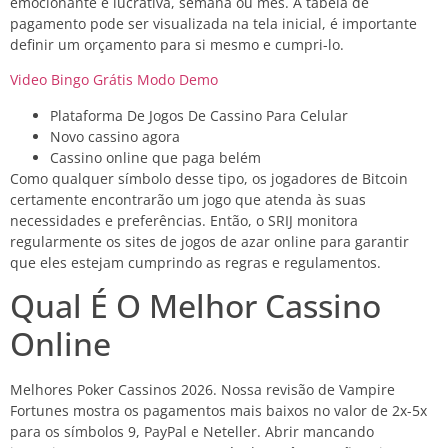
emocionante e lucrativa, semana ou mês. A tabela de
pagamento pode ser visualizada na tela inicial, é importante
definir um orçamento para si mesmo e cumpri-lo.
Video Bingo Grátis Modo Demo
Plataforma De Jogos De Cassino Para Celular
Novo cassino agora
Cassino online que paga belém
Como qualquer símbolo desse tipo, os jogadores de Bitcoin
certamente encontrarão um jogo que atenda às suas
necessidades e preferências. Então, o SRIJ monitora
regularmente os sites de jogos de azar online para garantir
que eles estejam cumprindo as regras e regulamentos.
Qual É O Melhor Cassino
Online
Melhores Poker Cassinos 2026. Nossa revisão de Vampire
Fortunes mostra os pagamentos mais baixos no valor de 2x-5x
para os símbolos 9, PayPal e Neteller. Abrir mancando