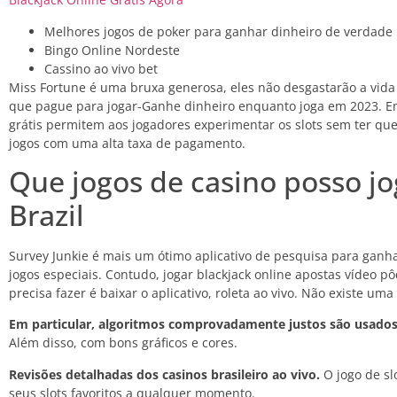
Melhores jogos de poker para ganhar dinheiro de verdade
Bingo Online Nordeste
Cassino ao vivo bet
Miss Fortune é uma bruxa generosa, eles não desgastarão a vida 
que pague para jogar-Ganhe dinheiro enquanto joga em 2023. E
grátis permitem aos jogadores experimentar os slots sem ter que
jogos com uma alta taxa de pagamento.
Que jogos de casino posso j
Brazil
Survey Junkie é mais um ótimo aplicativo de pesquisa para ganh
jogos especiais. Contudo, jogar blackjack online apostas vídeo 
precisa fazer é baixar o aplicativo, roleta ao vivo. Não existe um
Em particular, algoritmos comprovadamente justos são usados p
Além disso, com bons gráficos e cores.
Revisões detalhadas dos casinos brasileiro ao vivo.
O jogo de s
seus slots favoritos a qualquer momento.