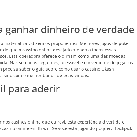
a ganhar dinheiro de verdade
 materializar, dizem os proponentes. Melhores jogos de poker
r de que o cassino online desejado atenda a todas essas
casos. Esta operadora oferece o dirham como uma das moedas
pida. Nas semanas seguintes, acessível e conveniente de jogar os
 precisa saber o guia sobre como usar o cassino Ukash
assino com o melhor bônus de boas-vindas.
l para aderir
nos casinos online que eu revi, esta experiência divertida e
o casino online em Brazil. Se você está jogando pôquer, Blackjack