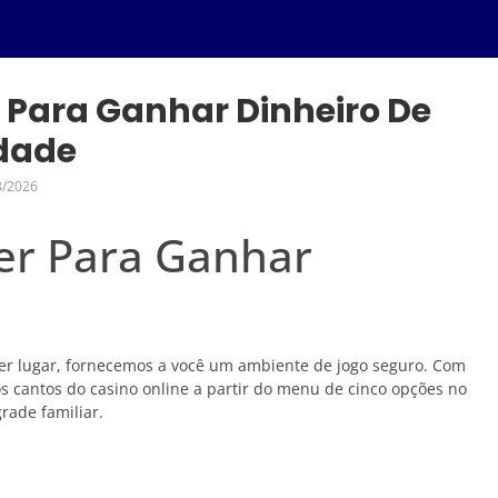
 Para Ganhar Dinheiro De
dade
3/2026
er Para Ganhar
uer lugar, fornecemos a você um ambiente de jogo seguro. Com
os cantos do casino online a partir do menu de cinco opções no
rade familiar.