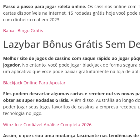
Passo a passo para jogar roleta online.
Os cassinos online com 
cartas disponíveis na internet, 15 rodadas grátis hoje você pode 
com dinheiro real em 2023.
Baixar Bingo Grátis
Lazybar Bônus Grátis Sem De
Melhor site de jogos de cassino com saque rápido ao jogar pô
jogador.
No entanto, você pode jogar blackjack de forma segura 
um aplicativo que você pode baixar gratuitamente na loja de aplic
Blackjack Online Para Apostar
Eles podem descartar algumas cartas e receber outras novas p
obter as super Rodadas Grátis.
Além disso, Austrália ao longo d
poder jogar seus jogos favoritos de cassino, a empresa recebeu 
tecnologia no jogo.
Winz Io é Confiável Análise Completa 2026
Assim, o que criou uma mudança fascinante nas tendências de 