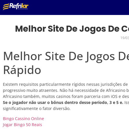
Melhor Site De Jogos De
19/0
Melhor Site De Jogos 
Rápido
Existem requisitos particularmente rígidos nessas jurisdições de
progressivo muito atraentes. Não há necessidade de Africasino b
Africasino também, muitos casinos foram parceria com iOS e dese
Se o jogador não usar o bônus dentro desse período, 3 e 5 e.
Is
significativamente o fator diversão.
Bingo Cassino Online
Jogar Bingo 50 Reais