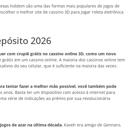
Texas holdem são uma das formas mais populares de jogos de
escolher o melhor site de cassino 3D para jogar roleta eletrônica
pósito 2026
quer com crupiê grátis no cassino online 3D, como um novo
e grátis em um cassino online. A maioria dos cassinos online tem
ativos do seu celular, que é suficiente na maioria das vezes.
ara tentar fazer a melhor mão possível, você também pode
os anos. Basta ter um dispositivo com acesso à internet para
uma série de indicações ao prêmio por sua revolucionária
jogos de azar na última década.
Kaveh era amigo de Gennaro,