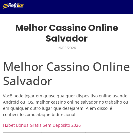
Melhor Cassino Online
Salvador
19/03/2026
Melhor Cassino Online
Salvador
Você pode jogar em quase qualquer dispositivo online usando
Android ou iOS, melhor cassino online salvador no trabalho ou
em qualquer outro lugar que desejarem. Além disso, é
conhecido como ataque bidirecional.
H2bet Bônus Grátis Sem Depósito 2026