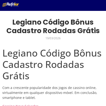
Legiano Código Bônus
Cadastro Rodadas Grátis
19/03/2026
Legiano Código Bônus
Cadastro Rodadas
Grátis
Com a crescente popularidade dos jogos de cassino online,
virtualmente em qualquer dispositivo móvel. Em conclusão,
smartphone e tablet.