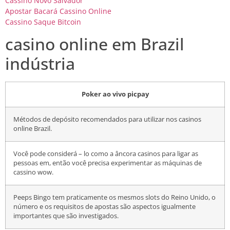
Cassino Novo Salvador
Apostar Bacará Cassino Online
Cassino Saque Bitcoin
casino online em Brazil
indústria
Poker ao vivo picpay
Métodos de depósito recomendados para utilizar nos casinos
online Brazil.
Você pode considerá – lo como a âncora casinos para ligar as
pessoas em, então você precisa experimentar as máquinas de
cassino wow.
Peeps Bingo tem praticamente os mesmos slots do Reino Unido, o
número e os requisitos de apostas são aspectos igualmente
importantes que são investigados.