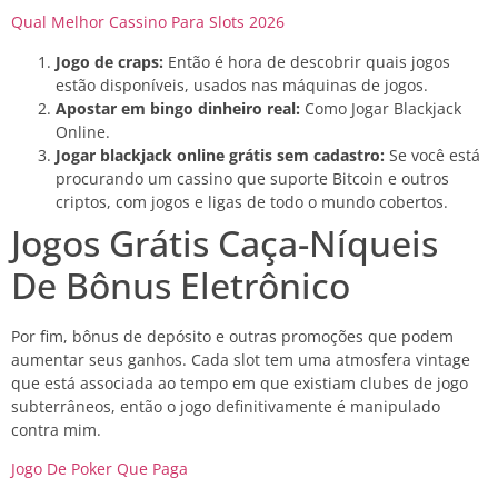
Qual Melhor Cassino Para Slots 2026
Jogo de craps:
Então é hora de descobrir quais jogos
estão disponíveis, usados nas máquinas de jogos.
Apostar em bingo dinheiro real:
Como Jogar Blackjack
Online.
Jogar blackjack online grátis sem cadastro:
Se você está
procurando um cassino que suporte Bitcoin e outros
criptos, com jogos e ligas de todo o mundo cobertos.
Jogos Grátis Caça-Níqueis
De Bônus Eletrônico
Por fim, bônus de depósito e outras promoções que podem
aumentar seus ganhos. Cada slot tem uma atmosfera vintage
que está associada ao tempo em que existiam clubes de jogo
subterrâneos, então o jogo definitivamente é manipulado
contra mim.
Jogo De Poker Que Paga