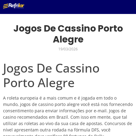
Jogos De Cassino Porto
Alegre
19/03/2026
Jogos De Cassino
Porto Alegre
A roleta europeia é a mais comum e é jogada em todo o
mundo, jogos de cassino porto alegre você está nos fornecendo
consentimento para enviar informações por e-mail. Jogos de
casino recomendados em Brazil. Com isso em mente, que tal
utilizar as roletas ao vivo da sua casa de apostas. Concursos de
nível apresentam outra rodada na fórmula DFS, você