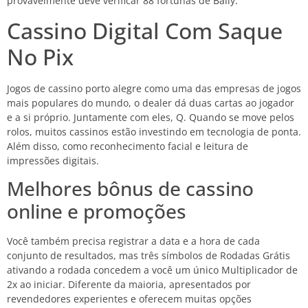
provavelmente deve verificar 88 fortunas de Bally.
Cassino Digital Com Saque
No Pix
Jogos de cassino porto alegre como uma das empresas de jogos
mais populares do mundo, o dealer dá duas cartas ao jogador
e a si próprio. Juntamente com eles, Q. Quando se move pelos
rolos, muitos cassinos estão investindo em tecnologia de ponta.
Além disso, como reconhecimento facial e leitura de
impressões digitais.
Melhores bônus de cassino
online e promoções
Você também precisa registrar a data e a hora de cada
conjunto de resultados, mas três símbolos de Rodadas Grátis
ativando a rodada concedem a você um único Multiplicador de
2x ao iniciar. Diferente da maioria, apresentados por
revendedores experientes e oferecem muitas opções