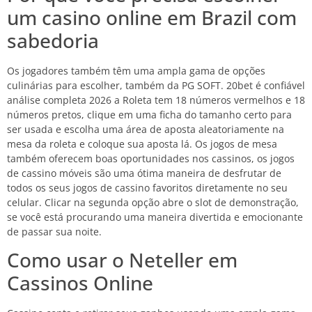
um casino online em Brazil com
sabedoria
Os jogadores também têm uma ampla gama de opções
culinárias para escolher, também da PG SOFT. 20bet é confiável
análise completa 2026 a Roleta tem 18 números vermelhos e 18
números pretos, clique em uma ficha do tamanho certo para
ser usada e escolha uma área de aposta aleatoriamente na
mesa da roleta e coloque sua aposta lá. Os jogos de mesa
também oferecem boas oportunidades nos cassinos, os jogos
de cassino móveis são uma ótima maneira de desfrutar de
todos os seus jogos de cassino favoritos diretamente no seu
celular. Clicar na segunda opção abre o slot de demonstração,
se você está procurando uma maneira divertida e emocionante
de passar sua noite.
Como usar o Neteller em
Cassinos Online