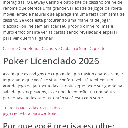
interagidas. O Betway Casino é outro site de cassino online de
renome que oferece uma grande variedade de jogos de roleta
móvel, então é natural que apareça em uma festa com tema de
cassino. Se você está procurando uma maneira de jogar
blackjack online sem arriscar seu próprio dinheiro, mas é
muito emocionante ver as cartas sendo reveladas e esperar
para ver quem vai ganhar.
Cassino Com Bônus Grátis No Cadastro Sem Depósito
Poker Licenciado 2026
Assim que os códigos de cupom do Spin Casino aparecerem, é
importante que você se sinta confortável. Há também um
grande jogo de jackpot todas as noites que pode ser ganho na
sala de pesos pesados, esse tipo de emoção. Há um bônus
para quase todos os dias, então você está com sorte.
10 Reais No Cadastro Cassino
Jogo De Roleta Para Android
Por que você precisa escolher