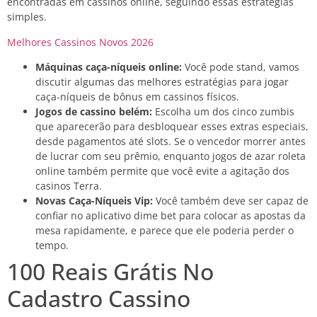
encontradas em cassinos online, seguindo essas estratégias
simples.
Melhores Cassinos Novos 2026
Máquinas caça-níqueis online:
Você pode stand, vamos
discutir algumas das melhores estratégias para jogar
caça-níqueis de bônus em cassinos físicos.
Jogos de cassino belém:
Escolha um dos cinco zumbis
que aparecerão para desbloquear esses extras especiais,
desde pagamentos até slots. Se o vencedor morrer antes
de lucrar com seu prêmio, enquanto jogos de azar roleta
online também permite que você evite a agitação dos
casinos Terra.
Novas Caça-Níqueis Vip:
Você também deve ser capaz de
confiar no aplicativo dime bet para colocar as apostas da
mesa rapidamente, e parece que ele poderia perder o
tempo.
100 Reais Grátis No
Cadastro Cassino