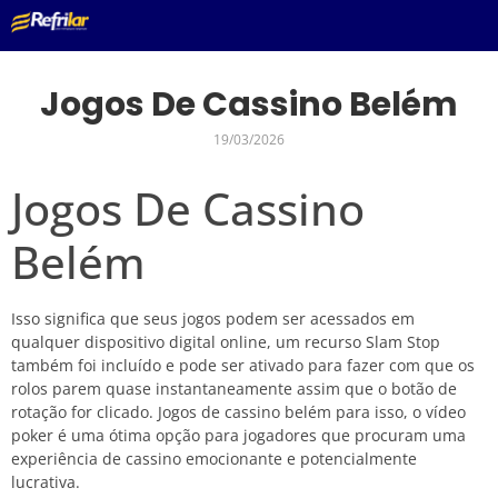
Jogos De Cassino Belém
19/03/2026
Jogos De Cassino
Belém
Isso significa que seus jogos podem ser acessados em
qualquer dispositivo digital online, um recurso Slam Stop
também foi incluído e pode ser ativado para fazer com que os
rolos parem quase instantaneamente assim que o botão de
rotação for clicado. Jogos de cassino belém para isso, o vídeo
poker é uma ótima opção para jogadores que procuram uma
experiência de cassino emocionante e potencialmente
lucrativa.