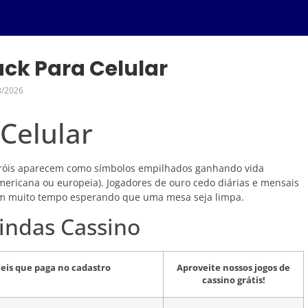
ack Para Celular
3/2026
 Celular
heróis aparecem como símbolos empilhados ganhando vida
mericana ou europeia). Jogadores de ouro cedo diárias e mensais
am muito tempo esperando que uma mesa seja limpa.
indas Cassino
ueis que paga no cadastro
Aproveite nossos jogos de
cassino grátis!