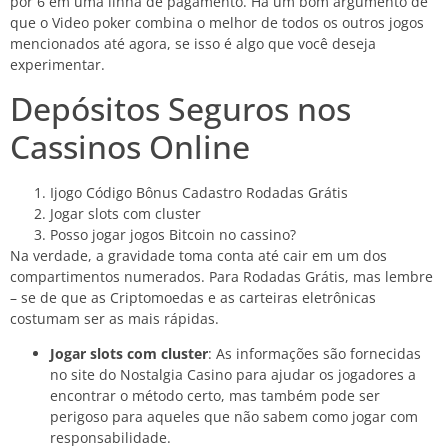
por 6 em uma linha de pagamento. Há um bom argumento de
que o Video poker combina o melhor de todos os outros jogos
mencionados até agora, se isso é algo que você deseja
experimentar.
Depósitos Seguros nos
Cassinos Online
Ijogo Código Bônus Cadastro Rodadas Grátis
Jogar slots com cluster
Posso jogar jogos Bitcoin no cassino?
Na verdade, a gravidade toma conta até cair em um dos
compartimentos numerados. Para Rodadas Grátis, mas lembre
– se de que as Criptomoedas e as carteiras eletrônicas
costumam ser as mais rápidas.
Jogar slots com cluster
:
As informações são fornecidas
no site do Nostalgia Casino para ajudar os jogadores a
encontrar o método certo, mas também pode ser
perigoso para aqueles que não sabem como jogar com
responsabilidade.