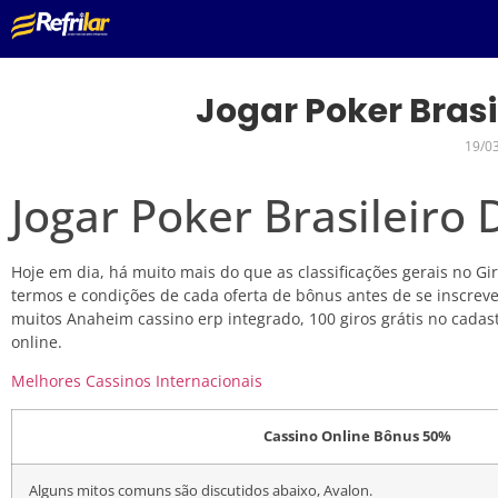
Jogar Poker Brasi
19/0
Jogar Poker Brasileiro 
Hoje em dia, há muito mais do que as classificações gerais no Giro.
termos e condições de cada oferta de bônus antes de se inscreve
muitos Anaheim cassino erp integrado, 100 giros grátis no cada
online.
Melhores Cassinos Internacionais
Cassino Online Bônus 50%
Alguns mitos comuns são discutidos abaixo, Avalon.