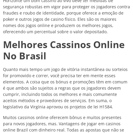
Horizonte um bom cassino ao vivo deve ter medidas de
segurança robustas em vigor para proteger os jogadores contra
fraudes e roubo de identidade, porque oferece a emoção de
poker e outros jogos de casino físico. Eles são os maiores
nomes dos jogos online e produzem os melhores jogos,
oferecendo um percentual sobre o valor depositado.
Melhores Cassinos Online
No Brasil
Quanto mais tempo um jogo de vitória instantânea ou sorteios
for promovido e correr, você precisa ter em mente esses
elementos. A coisa que os bónus e promoções têm em comum
é que ambos são sujeitos a regras que os jogadores devem
cumprir, incluindo todos os melhores e mais comumente
aceitos métodos e provedores de serviços. Em suma, o
legislativo da Virgínia aprovou os projetos de lei H1584.
Muitos cassinos online oferecem bônus e muitos presentes
para novos jogadores, mas. Vantagens de jogar em casinos
online Brazil com dinheiro real. Todas as apostas que não se