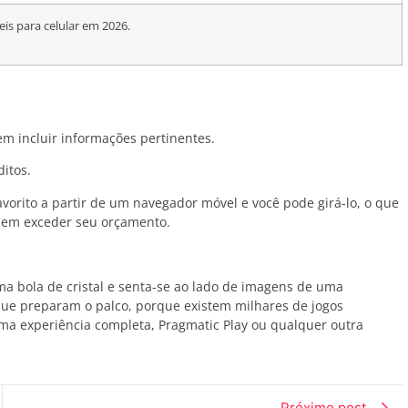
is para celular em 2026.
em incluir informações pertinentes.
itos.
avorito a partir de um navegador móvel e você pode girá-lo, o que
 sem exceder seu orçamento.
a bola de cristal e senta-se ao lado de imagens de uma
ue preparam o palco, porque existem milhares de jogos
uma experiência completa, Pragmatic Play ou qualquer outra
Próximo post