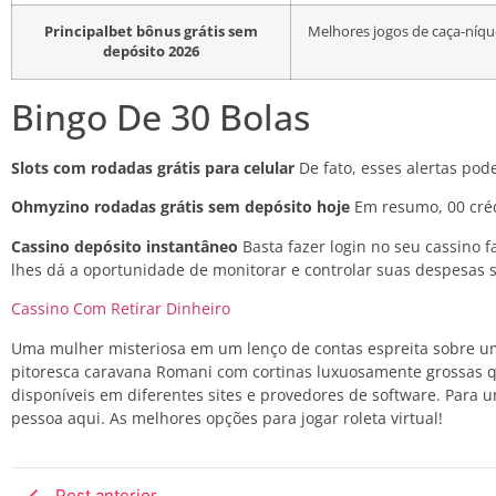
Principalbet bônus grátis sem
Melhores jogos de caça-níque
depósito 2026
Bingo De 30 Bolas
Slots com rodadas grátis para celular
De fato, esses alertas pod
Ohmyzino rodadas grátis sem depósito hoje
Em resumo, 00 créd
Cassino depósito instantâneo
Basta fazer login no seu cassino f
lhes dá a oportunidade de monitorar e controlar suas despesas
Cassino Com Retirar Dinheiro
Uma mulher misteriosa em um lenço de contas espreita sobre um
pitoresca caravana Romani com cortinas luxuosamente grossas q
disponíveis em diferentes sites e provedores de software. Para 
pessoa aqui. As melhores opções para jogar roleta virtual!
Post anterior