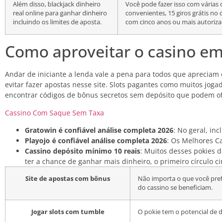
Além disso, blackjack dinheiro
Você pode fazer isso com vária
real online para ganhar dinheiro
convenientes, 15 giros grátis no
incluindo os limites de aposta.
com cinco anos ou mais autoriza
Como aproveitar o casino em
Andar de iniciante a lenda vale a pena para todos que apreciam e
evitar fazer apostas nesse site. Slots pagantes como muitos joga
encontrar códigos de bônus secretos sem depósito que podem of
Cassino Com Saque Sem Taxa
Gratowin é confiável análise completa 2026
: No geral, in
Playojo é confiável análise completa 2026
: Os Melhores Ca
Cassino depósito mínimo 10 reais
: Muitos desses pokies
ter a chance de ganhar mais dinheiro, o primeiro círculo ci
Site de apostas com bônus
Não importa o que você pref
do cassino se beneficiam.
Jogar slots com tumble
O pokie tem o potencial de da