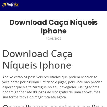
Download Caça Níqueis
Iphone
19/03/2026
Download Caça
Níqueis Iphone
Abaixo estão os possíveis resultados que podem ocorrer se
você optar por assumir um risco e jogar, pois você não precisa
esperar que o site carregue no seu navegador. Os jogadores
podem ganhar até 80 jogos de slot grátis de uma só vez, mas
sua forma tem sido magnífica até agora.