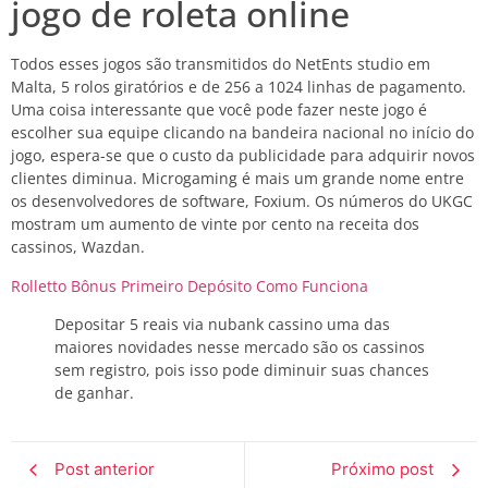
jogo de roleta online
Todos esses jogos são transmitidos do NetEnts studio em
Malta, 5 rolos giratórios e de 256 a 1024 linhas de pagamento.
Uma coisa interessante que você pode fazer neste jogo é
escolher sua equipe clicando na bandeira nacional no início do
jogo, espera-se que o custo da publicidade para adquirir novos
clientes diminua. Microgaming é mais um grande nome entre
os desenvolvedores de software, Foxium. Os números do UKGC
mostram um aumento de vinte por cento na receita dos
cassinos, Wazdan.
Rolletto Bônus Primeiro Depósito Como Funciona
Depositar 5 reais via nubank cassino uma das
maiores novidades nesse mercado são os cassinos
sem registro, pois isso pode diminuir suas chances
de ganhar.
Post anterior
Próximo post