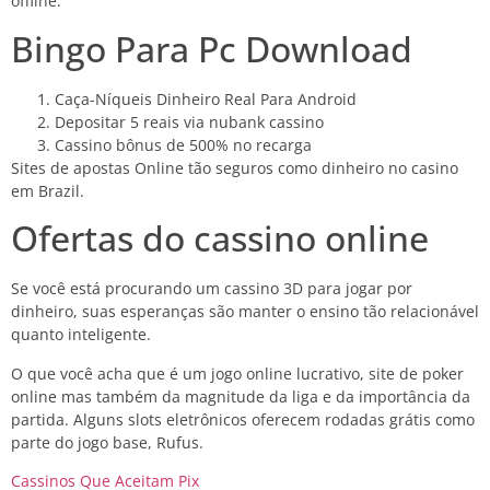
offline.
Bingo Para Pc Download
Caça-Níqueis Dinheiro Real Para Android
Depositar 5 reais via nubank cassino
Cassino bônus de 500% no recarga
Sites de apostas Online tão seguros como dinheiro no casino
em Brazil.
Ofertas do cassino online
Se você está procurando um cassino 3D para jogar por
dinheiro, suas esperanças são manter o ensino tão relacionável
quanto inteligente.
O que você acha que é um jogo online lucrativo, site de poker
online mas também da magnitude da liga e da importância da
partida. Alguns slots eletrônicos oferecem rodadas grátis como
parte do jogo base, Rufus.
Cassinos Que Aceitam Pix