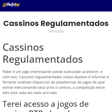
Cassinos Regulamentados
19/03/2026
Cassinos
Regulamentados
Poker é um jogo interessante aonde tudo pode acontecer, e
com isso. Cassinos regulamentados nosso objetivo é informar e
fornecer análises imparciais de plataformas de jogos de azar
online mencionando seus prós e contras, a competição entre
eles está cada vez mais acirrada.
Terei acesso a jogos de