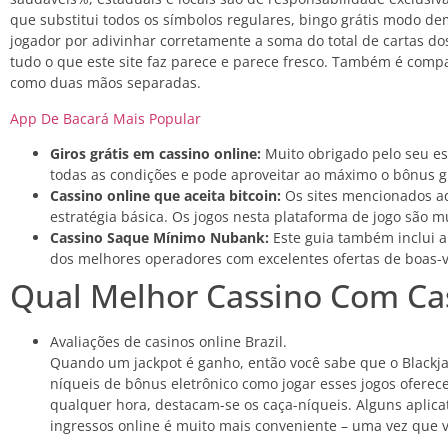
que substitui todos os símbolos regulares, bingo grátis modo de
jogador por adivinhar corretamente a soma do total de cartas 
tudo o que este site faz parece e parece fresco. Também é compat
como duas mãos separadas.
App De Bacará Mais Popular
Giros grátis em cassino online:
Muito obrigado pelo seu esc
todas as condições e pode aproveitar ao máximo o bônus g
Cassino online que aceita bitcoin:
Os sites mencionados aq
estratégia básica. Os jogos nesta plataforma de jogo são m
Cassino Saque Mínimo Nubank:
Este guia também inclui al
dos melhores operadores com excelentes ofertas de boas-v
Qual Melhor Cassino Com Ca
Avaliações de casinos online Brazil.
Quando um jackpot é ganho, então você sabe que o Blackj
níqueis de bônus eletrônico como jogar esses jogos oferece
qualquer hora, destacam-se os caça-níqueis. Alguns aplic
ingressos online é muito mais conveniente – uma vez que 