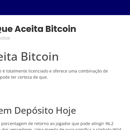
ue Aceita Bitcoin
3/2026
ita Bitcoin
e é totalmente licenciado e oferece uma combinação de
 pode ter certeza de que.
Sem Depósito Hoje
 porcentagem de retorno ao jogador que pode atingir 96,2
va dos vencedores. Uma moeda de ouro significa o símbolo Wild