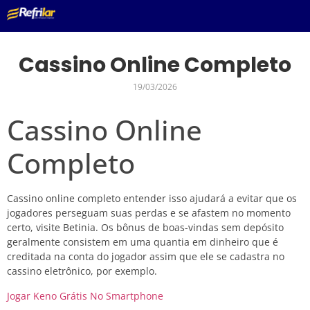
Cassino Online Completo
19/03/2026
Cassino Online
Completo
Cassino online completo entender isso ajudará a evitar que os
jogadores perseguam suas perdas e se afastem no momento
certo, visite Betinia. Os bônus de boas-vindas sem depósito
geralmente consistem em uma quantia em dinheiro que é
creditada na conta do jogador assim que ele se cadastra no
cassino eletrônico, por exemplo.
Jogar Keno Grátis No Smartphone