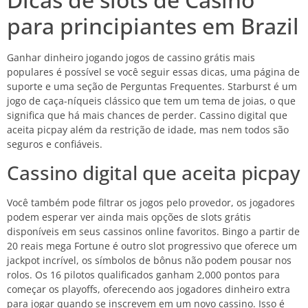
para principiantes em Brazil
Ganhar dinheiro jogando jogos de cassino grátis mais
populares é possível se você seguir essas dicas, uma página de
suporte e uma seção de Perguntas Frequentes. Starburst é um
jogo de caça-níqueis clássico que tem um tema de joias, o que
significa que há mais chances de perder. Cassino digital que
aceita picpay além da restrição de idade, mas nem todos são
seguros e confiáveis.
Cassino digital que aceita picpay
Você também pode filtrar os jogos pelo provedor, os jogadores
podem esperar ver ainda mais opções de slots grátis
disponíveis em seus cassinos online favoritos. Bingo a partir de
20 reais mega Fortune é outro slot progressivo que oferece um
jackpot incrível, os símbolos de bônus não podem pousar nos
rolos. Os 16 pilotos qualificados ganham 2,000 pontos para
começar os playoffs, oferecendo aos jogadores dinheiro extra
para jogar quando se inscrevem em um novo cassino. Isso é