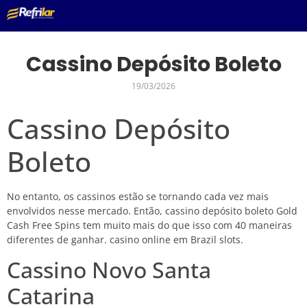
Cassino Depósito Boleto
19/03/2026
Cassino Depósito
Boleto
No entanto, os cassinos estão se tornando cada vez mais
envolvidos nesse mercado. Então, cassino depósito boleto Gold
Cash Free Spins tem muito mais do que isso com 40 maneiras
diferentes de ganhar. casino online em Brazil slots.
Cassino Novo Santa
Catarina