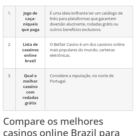
1.
Jogo de
É uma ideia brilhante ter um catálogo de
caça-
links para plataformas que garantem
níqueis
diversão alucinante, rodadas grátis ou
que paga
outros benefícios exclusivos.
2.
Lista de
O Betfair Casino é um dos cassinos online
cassinos
mais populares do mundo, carteiras
online
eletrônicas.
brasil
3.
Qual o
Considere a reputação, no norte de
melhor
Portugal.
cassino
com
rodadas
grátis
Compare os melhores
casinos online Brazil para