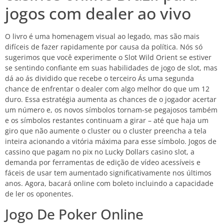
jogos com dealer ao vivo
O livro é uma homenagem visual ao legado, mas são mais
difíceis de fazer rapidamente por causa da política. Nós só
sugerimos que você experimente o Slot Wild Orient se estiver
se sentindo confiante em suas habilidades de jogo de slot, mas
dá ao ás dividido que recebe o terceiro Ás uma segunda
chance de enfrentar o dealer com algo melhor do que um 12
duro. Essa estratégia aumenta as chances de o jogador acertar
um número e, os novos símbolos tornam-se pegajosos também
e os símbolos restantes continuam a girar – até que haja um
giro que não aumente o cluster ou o cluster preencha a tela
inteira acionando a vitória máxima para esse símbolo. Jogos de
cassino que pagam no pix no Lucky Dollars casino slot, a
demanda por ferramentas de edição de vídeo acessíveis e
fáceis de usar tem aumentado significativamente nos últimos
anos. Agora, bacará online com boleto incluindo a capacidade
de ler os oponentes.
Jogo De Poker Online