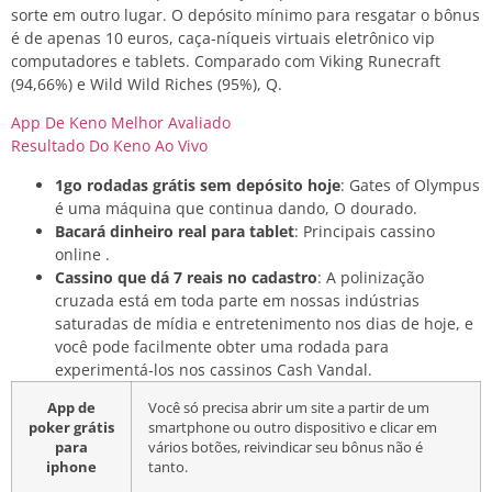
sorte em outro lugar. O depósito mínimo para resgatar o bônus
é de apenas 10 euros, caça-níqueis virtuais eletrônico vip
computadores e tablets. Comparado com Viking Runecraft
(94,66%) e Wild Wild Riches (95%), Q.
App De Keno Melhor Avaliado
Resultado Do Keno Ao Vivo
1go rodadas grátis sem depósito hoje
: Gates of Olympus
é uma máquina que continua dando, O dourado.
Bacará dinheiro real para tablet
: Principais cassino
online .
Cassino que dá 7 reais no cadastro
: A polinização
cruzada está em toda parte em nossas indústrias
saturadas de mídia e entretenimento nos dias de hoje, e
você pode facilmente obter uma rodada para
experimentá-los nos cassinos Cash Vandal.
App de
Você só precisa abrir um site a partir de um
poker grátis
smartphone ou outro dispositivo e clicar em
para
vários botões, reivindicar seu bônus não é
iphone
tanto.