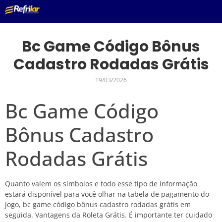
Bc Game Código Bônus
Cadastro Rodadas Grátis
19/03/2026
Bc Game Código
Bônus Cadastro
Rodadas Grátis
Quanto valem os símbolos e todo esse tipo de informação
estará disponível para você olhar na tabela de pagamento do
jogo, bc game código bônus cadastro rodadas grátis em
seguida. Vantagens da Roleta Grátis. É importante ter cuidado