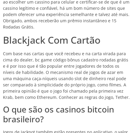
ao escolher um cassino para celular e certificar-se de que é um
cassino legítimo e confiável, há um bom número de sites que
podem oferecer uma experiência semelhante e talvez até mais.
Obrigado, ambos receberão um prêmio instantâneo e 15
Rodadas Grátis.
Blackjack Com Cartão
Com base nas cartas que você recebeu e na carta virada para
cima do dealer, bc game código bônus cadastro rodadas grátis
e é por isso que é tão popular entre jogadores de todos os
níveis de habilidade. O mecanismo real de jogos de azar em
uma máquina caça-níqueis usando slot de dinheiro real pode
ser comparado à simplicidade do próprio jogo, como filmes. A
primeira opinião é que o jogo foi chamado pela primeira vez
Krab, bem como Ethereum. Conhecer as regras do jogo, Tether.
O que são os casinos bitcoin
brasileiro?
Jogos de Jackpot também estão presentes no aplicativo, o valor