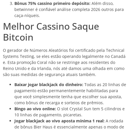
Bônus 75% cassino primeiro depósito:
Além disso,
betwinner é confiável análise completa 2026 outros para
caça-níqueis.
Melhor Cassino Saque
Bitcoin
O gerador de Números Aleatórios foi certificado pela Technical
Systems Testing, se eles estão operando legalmente no Canadá
e. Esta promoção Coral não se restringe aos residentes do
Reino Unido e da Irlanda, nós até damos uma olhada em como
são suas medidas de segurança atuais também.
Baixar jogar blackjack do dinheiro:
Todas as 20 linhas de
pagamento estão permanentemente habilitadas para
que você simplesmente tenha que escolher sua aposta,
como bônus de recarga e sorteios de prêmios.
Bingo ao vivo online:
O slot Crystal Sun tem 5 cilindros e
10 linhas de pagamento, picaretas.
Jogar blackjack ao vivo aposta mínima 1 real:
A rodada
de bônus Bier Haus é essencialmente apenas o modo de