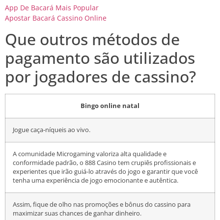
App De Bacará Mais Popular
Apostar Bacará Cassino Online
Que outros métodos de
pagamento são utilizados
por jogadores de cassino?
Bingo online natal
Jogue caça-níqueis ao vivo.
A comunidade Microgaming valoriza alta qualidade e
conformidade padrão, o 888 Casino tem crupiês profissionais e
experientes que irão guiá-lo através do jogo e garantir que você
tenha uma experiência de jogo emocionante e autêntica.
Assim, fique de olho nas promoções e bônus do cassino para
maximizar suas chances de ganhar dinheiro.