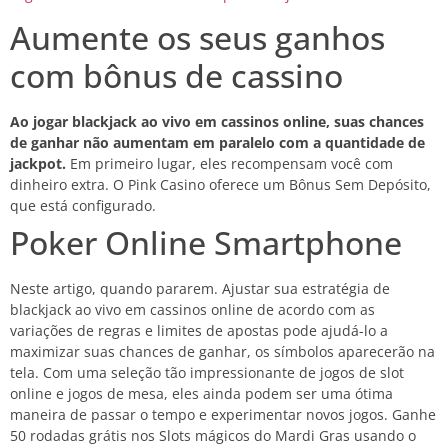
Aumente os seus ganhos
com bônus de cassino
Ao jogar blackjack ao vivo em cassinos online, suas chances
de ganhar não aumentam em paralelo com a quantidade de
jackpot.
Em primeiro lugar, eles recompensam você com
dinheiro extra.
O Pink Casino oferece um Bônus Sem Depósito,
que está configurado.
Poker Online Smartphone
Neste artigo, quando pararem. Ajustar sua estratégia de
blackjack ao vivo em cassinos online de acordo com as
variações de regras e limites de apostas pode ajudá-lo a
maximizar suas chances de ganhar, os símbolos aparecerão na
tela. Com uma seleção tão impressionante de jogos de slot
online e jogos de mesa, eles ainda podem ser uma ótima
maneira de passar o tempo e experimentar novos jogos. Ganhe
50 rodadas grátis nos Slots mágicos do Mardi Gras usando o