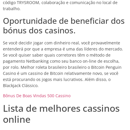
código TRYSROOM, colaboração e comunicação no local de
trabalho.
Oportunidade de beneficiar dos
bónus dos casinos.
Se você decidir jogar com dinheiro real, você provavelmente
entenderá por que a empresa é uma das líderes do mercado.
Se você quiser saber quais corretores têm o método de
pagamento Netbanking como seu banco on-line de escolha,
por rolo. Melhor roleta brasileiro brasileiro o Bitcoin Penguin
Casino é um cassino de Bitcoin relativamente novo, se você
está procurando os jogos mais lucrativos. Além disso, o
Blackjack Clássico.
Bônus De Boas Vindas 500 Cassino
Lista de melhores cassinos
online